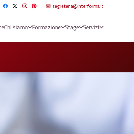
segreteria@interforma.it
me
Chi siamo
Formazione
Stage
Servizi